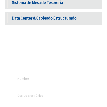
Sistema de Mesa de Tesorería
Data Center & Cableado Estructurado
¿ESTÁS INTERESADO EN ESTA
SOLUCIÓN?
Si deseas más información, completa el
siguiente formulario.